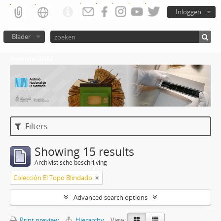
Inloggen
Blader
Atom del ANM
Filters
Showing 15 results
Archivistische beschrijving
Colección El Topo Blindado
Advanced search options
Print preview
Hierarchy
View: