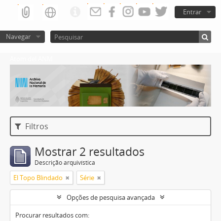
Entrar
Navegar
Atom del ANM
Filtros
Mostrar 2 resultados
Descrição arquivística
El Topo Blindado
Série
Opções de pesquisa avançada
Procurar resultados com: