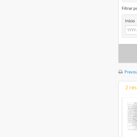
Filtrar p
Início
Previsu
2 re