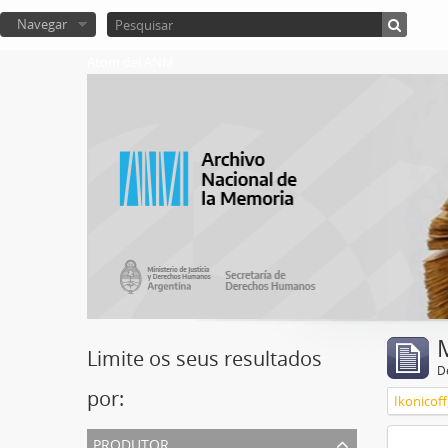
Navegar
Atom del ANM
Limite os seus resultados
D
por:
Ikonicoff
produtor