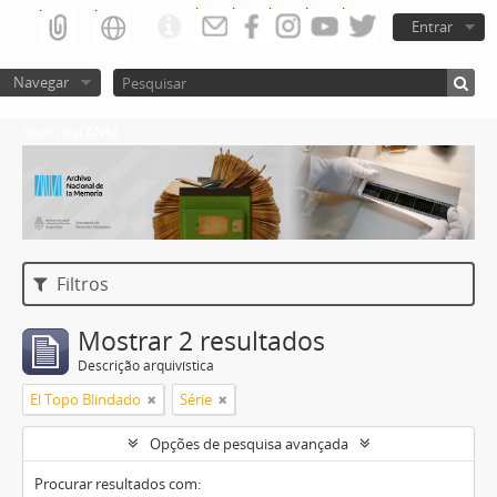
Entrar
Navegar
Atom del ANM
Filtros
Mostrar 2 resultados
Descrição arquivística
El Topo Blindado
Série
Opções de pesquisa avançada
Procurar resultados com: