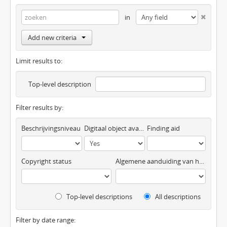
in
Add new criteria
Limit results to:
Top-level description
Filter results by:
Beschrijvingsniveau
Digitaal object available
Finding aid
Copyright status
Algemene aanduiding van het materiaal
Top-level descriptions
All descriptions
Filter by date range: