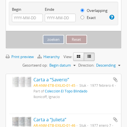
Begin
Einde
Overlapping
Exact
Print preview
Hierarchy
View:
Gesorteerd op:
Begin datum
Direction:
Descending
Carta a “Saverio”
AR-ANM-ETB-EXILIO-01-45
Stuk
1977 febrero 4
Part of
Colección El Topo Blindado
Ikonicoff, Ignacio
Carta a “Julieta”
AR-ANM-ETB-EXILIO-01-46
Stuk
1977 enero 7