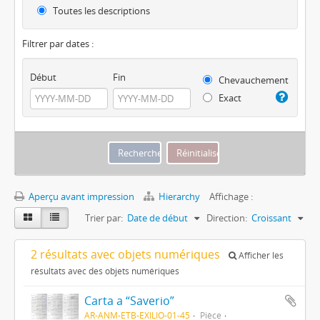
Toutes les descriptions
Filtrer par dates :
Début
Fin
Chevauchement
Exact
Aperçu avant impression
Hierarchy
Affichage :
Trier par:
Date de début
Direction:
Croissant
2 résultats avec objets numériques
Afficher les
résultats avec des objets numériques
Carta a “Saverio”
AR-ANM-ETB-EXILIO-01-45
Pièce