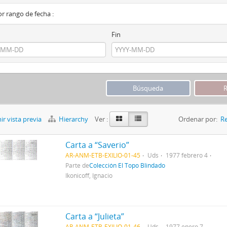
por rango de fecha :
Fin
r vista previa
Hierarchy
Ver :
Ordenar por:
Re
Carta a “Saverio”
AR-ANM-ETB-EXILIO-01-45
Uds
1977 febrero 4
Parte de
Colección El Topo Blindado
Ikonicoff, Ignacio
Carta a “Julieta”
AR-ANM-ETB-EXILIO-01-46
Uds
1977 enero 7