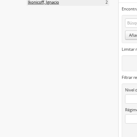
Ikonicoff, Ignacio
2
Encontra
Añad
Limitar 
Filtrar r
Nivel 
Régime