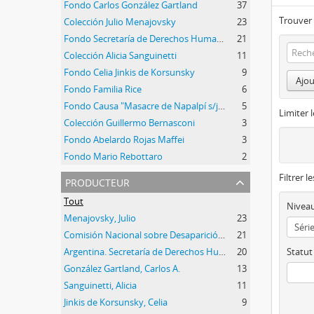
Fondo Carlos González Gartland
37
Trouver 
Colección Julio Menajovsky
23
Fondo Secretaría de Derechos Humanos de la Nación
21
Colección Alicia Sanguinetti
11
Fondo Celia Jinkis de Korsunsky
9
Ajou
Fondo Familia Rice
6
Fondo Causa "Masacre de Napalpí s/juicio por la Verdad"
5
Limiter l
Colección Guillermo Bernasconi
3
Fondo Abelardo Rojas Maffei
3
Fondo Mario Rebottaro
2
Filtrer l
producteur
Tout
Niveau
Menajovsky, Julio
23
Comisión Nacional sobre Desaparición de Personas (CONADEP)
21
Argentina. Secretaría de Derechos Humanos de la Nación (SDH)
20
Statut
González Gartland, Carlos A.
13
Sanguinetti, Alicia
11
Jinkis de Korsunsky, Celia
9