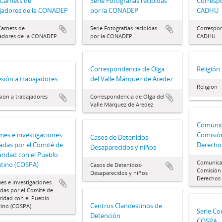
 Carnets de
Serie Fotografías recibidas
Correspo
jadores de la CONADEP
por la CONADEP
CADHU
Carnets de
Serie Fotografías recibidas
Correspon
jadores de la CONADEP
por la CONADEP
CADHU
Correspondencia de Olga
Religión
sión a trabajadores
del Valle Márquez de Aredez
Religión
ión a trabajadores
Correspondencia de Olga del
Valle Márquez de Aredez
Comunic
mes e investigaciones
Comisió
Casos de Detenidos-
zadas por el Comité de
Derech
Desaparecidos y niños
aridad con el Pueblo
Comunica
tino (COSPA)
Casos de Detenidos-
Comisión 
Desaparecidos y niños
Derechos
es e investigaciones
adas por el Comité de
ridad con el Pueblo
Centros Clandestinos de
tino (COSPA)
Serie Co
Detención
COSPA