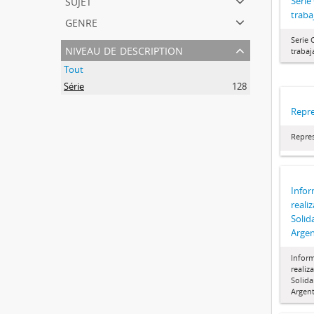
sujet
Serie
traba
genre
Serie 
niveau de description
traba
Tout
Série
128
Repre
Repres
Infor
reali
Solid
Argen
Inform
realiz
Solida
Argen