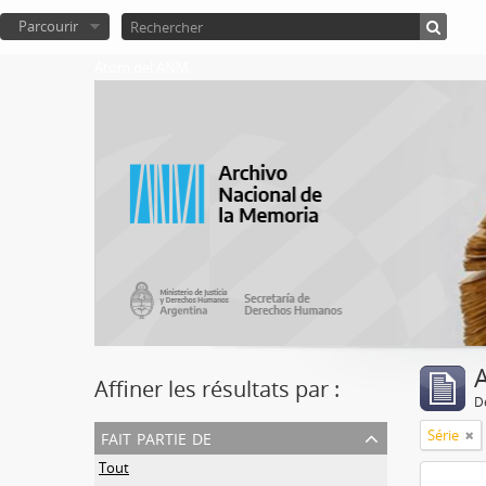
Parcourir
Atom del ANM
A
Affiner les résultats par :
D
fait partie de
Série
Tout