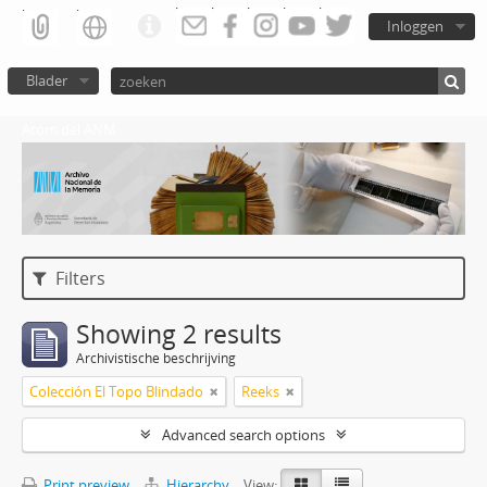
Inloggen
Blader
Atom del ANM
Filters
Showing 2 results
Archivistische beschrijving
Colección El Topo Blindado
Reeks
Advanced search options
Print preview
Hierarchy
View: