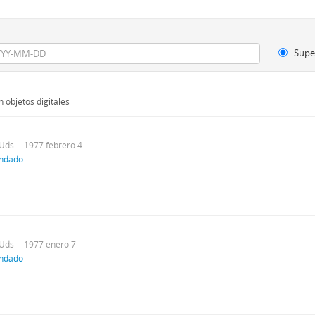
Supe
 objetos digitales
Uds
1977 febrero 4
indado
Uds
1977 enero 7
indado