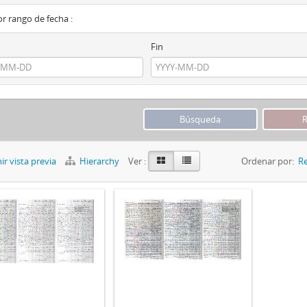
por rango de fecha :
Fin
r vista previa
Hierarchy
Ver :
Ordenar por:
Re