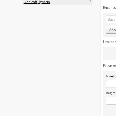
Ikonicoff, Ignacio
2
Encontra
Añad
Limitar 
Filtrar r
Nivel 
Régime