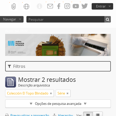
Entrar
Navegar
Atom del ANM
Filtros
Mostrar 2 resultados
Descrição arquivística
Colección El Topo Blindado
Série
Opções de pesquisa avançada
Previsualizar a impressão
Hierarchy
Ver: