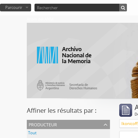
Parcourir
Atom del ANM
A
Affiner les résultats par :
D
producteur
Ikonicoff
Tout