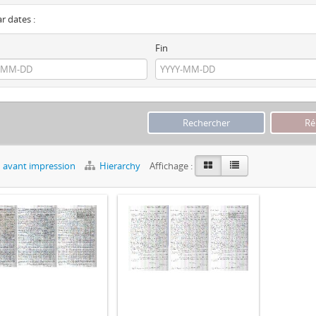
ar dates :
Fin
 avant impression
Hierarchy
Affichage :