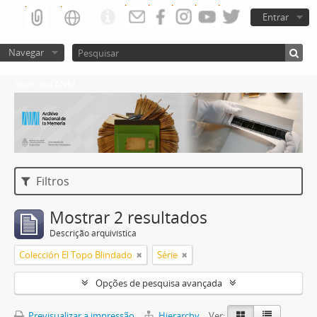
Entrar
Navegar
Atom del ANM
Filtros
Mostrar 2 resultados
Descrição arquivística
Colección El Topo Blindado
Série
Opções de pesquisa avançada
Previsualizar a impressão
Hierarchy
Ver: