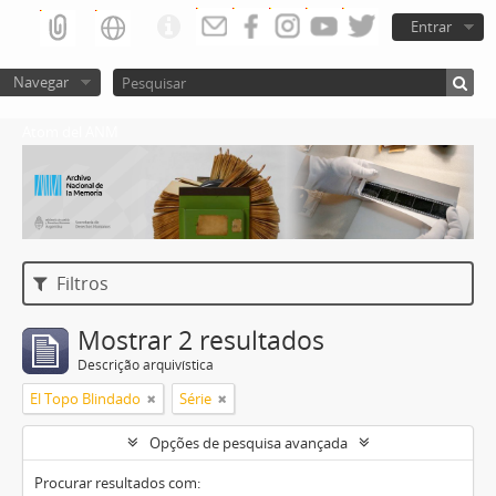
Entrar
Navegar
Atom del ANM
Filtros
Mostrar 2 resultados
Descrição arquivística
El Topo Blindado
Série
Opções de pesquisa avançada
Procurar resultados com: