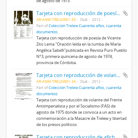
de agosto de 1973.
Tarjeta con reproducción de poesía de Vicente Zito Lema
AR-ANM-TRELEW01-35
Stuk
2012
Part of
Colección Trelew Cuarenta años, cuarenta
documentos
Tarjeta con reproducción de poesía de Vicente
Zito Lema "Oración leída en la tumba de María
Angélica Sabelli"publicada en Revista Puro Pueblo
N°3, primera quincena de agosto de 1974,
provincia de Córdoba.
Tarjeta con reproducción de volante del FAS
AR-ANM-TRELEW01-34
Stuk
2012
Part of
Colección Trelew Cuarenta años, cuarenta
documentos
Tarjeta con reproducción de volante del Frente
Antiimperialista y por el Socialismo (FAS) de
agosto de 1975 donde se convoca a un acto en
conmemoración a la Masacre de Trelew y libertad
de los presos políticos.
Tarjeta con reproducción de afiche de calle del ERP