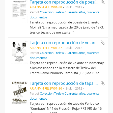
Tarjeta con reproducción de poesía de Ernesto Moinali
AR-ANM-TRELEW01-38
Stuk
2012
Part of
Colección Trelew Cuarenta años, cuarenta
documentos
Tarjeta con reproducción de poesía de Ernesto
Moinali "En la madrugada del 20 de junio de 1973,
tres certezas que me azaltan"
Tarjeta con reproducción de volante de FRP
AR-ANM-TRELEW01-37
Stuk
2012
Part of
Colección Trelew Cuarenta años, cuarenta
documentos
Tarjeta con reproducción de volante en homenaje
a los asesinados en la Masacre de Trelew del
Frente Revolucionario Peronista (FRP) de 1972.
Tarjeta con reproducción de tapa de periódico
AR-ANM-TRELEW01-36
Stuk
2012
Part of
Colección Trelew Cuarenta años, cuarenta
documentos
Tarjeta con reproducción de tapa de Periodico
"Combate" N° 1 de Fracción Roja (PRT-FR) del 15