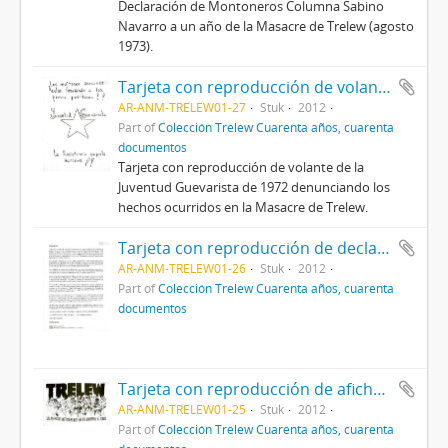
Declaración de Montoneros Columna Sabino
Navarro a un año de la Masacre de Trelew (agosto
1973).
Tarjeta con reproducción de volante de la Juventud Guevarista
AR-ANM-TRELEW01-27
Stuk
2012
Part of
Colección Trelew Cuarenta años, cuarenta
documentos
Tarjeta con reproducción de volante de la
Juventud Guevarista de 1972 denunciando los
hechos ocurridos en la Masacre de Trelew.
Tarjeta con reproducción de declaración de las Fuerzas Argentinas de Libreación "Che Guevara"
AR-ANM-TRELEW01-26
Stuk
2012
Part of
Colección Trelew Cuarenta años, cuarenta
documentos
Tarjeta con reproducción de afiche de Revista Nuevo Hombre N° 69
AR-ANM-TRELEW01-25
Stuk
2012
Part of
Colección Trelew Cuarenta años, cuarenta