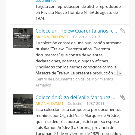
documentos
Tarjeta con reproducción de afiche reproducido
en Revista Nuevo Hombre N° 69 de agosto de
1974.
Colección Trelew Cuarenta años, cuarenta documentos
AR-ANM-TRELEW01
Collectie
2012
La colección consta de una publicación artesanal
titulada "Trelew. Cuarenta años, Cuarenta
documentos" que consta de volantes,
declaraciones, poemas, dibujos y afiches
vinculados con los hechos conocidos como la
Masacre de Trelew. La presente producción
...
»
Centro de Documentación de los Movimientos
Armados
Colección Olga del Valle Marquez de Aredez 01
AR-ANM-OVMA1
Collectie
1937-2011
Esta colección está compuesta por documentos
reunidos por Olga del Valle Márquez de Arédez,
quien se dedicó a buscar justicia por su esposo
Luis Ramón Arédez (La Corona, provincia de
Tucumán, 21 de noviembre de 1929 - detenido y