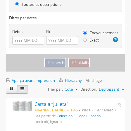
Toutes les descriptions
Filtrer par dates :
Début
Fin
Chevauchement
Exact
Aperçu avant impression
Hierarchy
Affichage :
Trier par:
Cote
Direction:
Décroissant
Carta a “Julieta”
AR-ANM-ETB-EXILIO-01-46
Pièce
1977 enero 7
Fait partie de
Colección El Topo Blindado
Ikonicoff, Ignacio