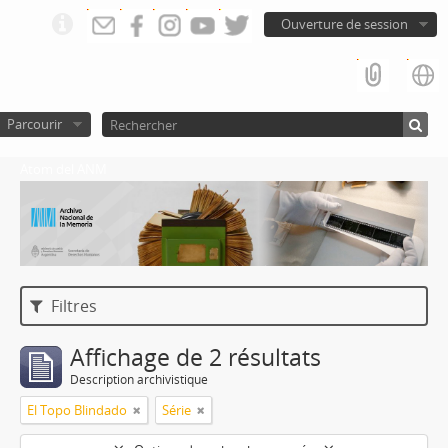
Ouverture de session
Parcourir
Atom del ANM
Filtres
Affichage de 2 résultats
Description archivistique
El Topo Blindado
Série