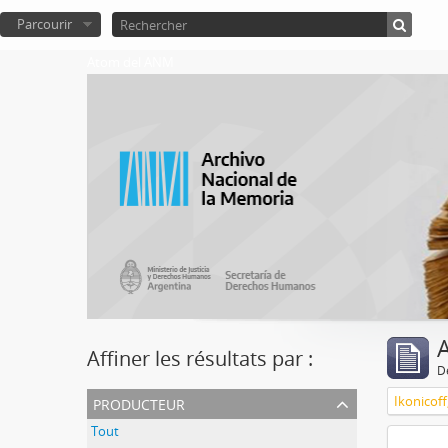
Parcourir
Atom del ANM
A
Affiner les résultats par :
D
producteur
Ikonicoff
Tout