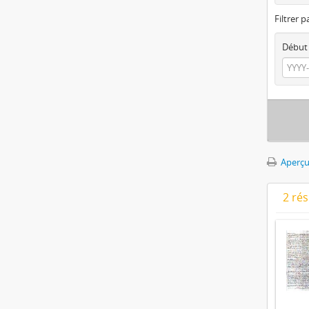
Filtrer p
Début
Aperçu
2 ré