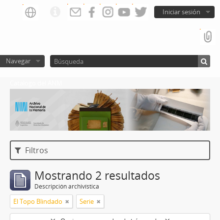
Iniciar sesión
Navegar
Catalogo del ANM
Filtros
Mostrando 2 resultados
Descripción archivística
El Topo Blindado
Serie