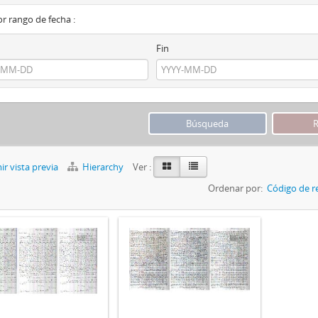
por rango de fecha :
Fin
r vista previa
Hierarchy
Ver :
Ordenar por:
Código de r