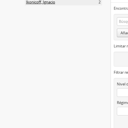
Ikonicoff, Ignacio
2
Encontra
Añad
Limitar 
Filtrar r
Nivel 
Régime