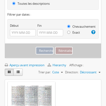
Toutes les descriptions
Filtrer par dates :
Début
Fin
Chevauchement
Exact
Aperçu avant impression
Hierarchy
Affichage :
Trier par:
Cote
Direction:
Décroissant