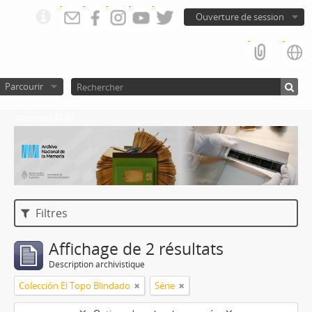
Ouverture de session
Parcourir
Atom del ANM
Filtres
Affichage de 2 résultats
Description archivistique
Colección El Topo Blindado
Série