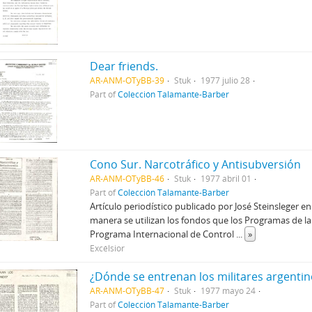
Dear friends.
AR-ANM-OTyBB-39
Stuk
1977 julio 28
Part of
Colección Talamante-Barber
Cono Sur. Narcotráfico y Antisubversión
AR-ANM-OTyBB-46
Stuk
1977 abril 01
Part of
Colección Talamante-Barber
Artículo periodístico publicado por José Steinsleger e
manera se utilizan los fondos que los Programas de la 
Programa Internacional de Control
...
»
Excélsior
¿Dónde se entrenan los militares argentin
AR-ANM-OTyBB-47
Stuk
1977 mayo 24
Part of
Colección Talamante-Barber