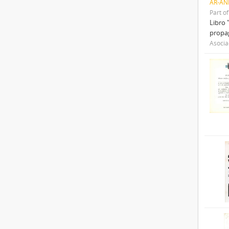
AR-AN
Part o
Libro 
propag
Asocia