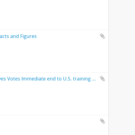
Facts and Figures
Press Release. U.S. House of Representatives Votes Immediate end to U.S. training of Argentine Armed Forces