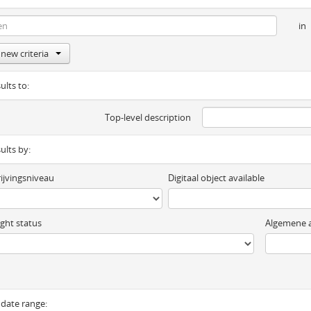
in
new criteria
ults to:
Top-level description
sults by:
ijvingsniveau
Digitaal object available
ght status
Algemene a
y date range: