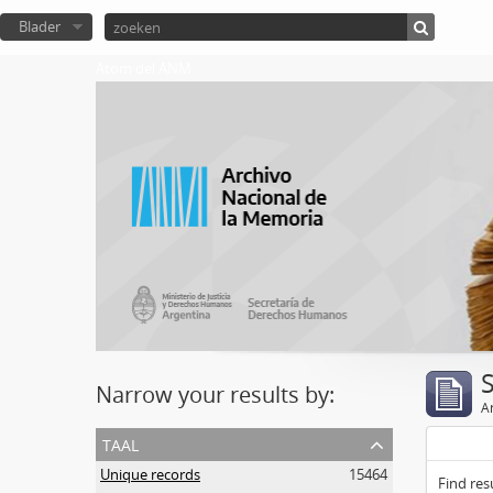
Blader
Atom del ANM
Narrow your results by:
Ar
taal
Unique records
15464
Find res