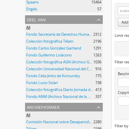
Spaans
15464
Engels
57
deel van
Add 
All
Fondo Secretaría de Derechos Humanos de la Nación
2312
Limit res
Colección fotográfica Télam
2196
Fondo Carlos González Gartland
1291
Fondo Guillermo Loiácono
1263
Colección fotográfica AGN (Archivo General de la Nación)
1036
Filter re
Colección Universidad Nacional del Centro de la Provincia de Buenos Aires
916
Beschr
Fondo Celia Jinkis de Korsunsky
775
Fondo Lucio Solari
738
Colección fotográfica Diario Jornada de Chubut
413
Copyri
Fondo ANM (Archivo Nacional de la Memoria)
337
archiefvormer
All
Comisión Nacional sobre Desaparición de Personas (CONADEP)
2280
Filter b
Télam
2199