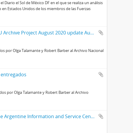
el Diario el Sol de México DF en el que se realiza un análisis
to en Estados Unidos de los miembros de las Fuerzas
Documents Being Submitted to the CADHU Archive Project August 2020 update August 3,2020
os por Olga Talamante y Robert Barber al Archivo Nacional
 entregados
os por Olga Talamante y Robert Barber al Archivo
Argentina. Outreach. Nro. 11. Bulletin of the Argentine Information and Service Centers