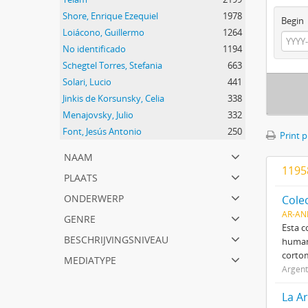
Shore, Enrique Ezequiel
1978
Begin
Loiácono, Guillermo
1264
No identificado
1194
Schegtel Torres, Stefania
663
Solari, Lucio
441
Jinkis de Korsunsky, Celia
338
Menajovsky, Julio
332
Font, Jesús Antonio
250
Print 
naam
11958
plaats
onderwerp
Cole
genre
AR-AN
Esta c
beschrijvingsniveau
humano
cortom
mediatype
Argent
La A