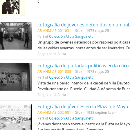
c
Fotografía de jóvenes detenidos en un pabe
AR-ANM-AS-001-031
Stuk
1973 mayo 25
Part of
Colección Alicia Sanguinetti
Un grupo de jóvenes detenidos por razones políticas en
de las celdas abiertas, horas antes de ser liberados.
Sanguinetti, Alicia
Fotografía de pintadas políticas en la cárc
AR-ANM-AS-001-033
Stuk
1973 mayo 25
Part of
Colección Alicia Sanguinetti
Vista de una pared interior de la cárcel de Villa Devoto
Revolucionario del Pueblo. Ciudad Autónoma de Bueno
Sanguinetti, Alicia
Fotografía de jóvenes en la Plaza de Mayo
AR-ANM-AS-002-001
Stuk
1983 septiembre
Part of
Colección Alicia Sanguinetti
Jóvenes descansan sobre el pasto de la Plaza de Mayo 
Autónoma de Buenos Aires, Argentina