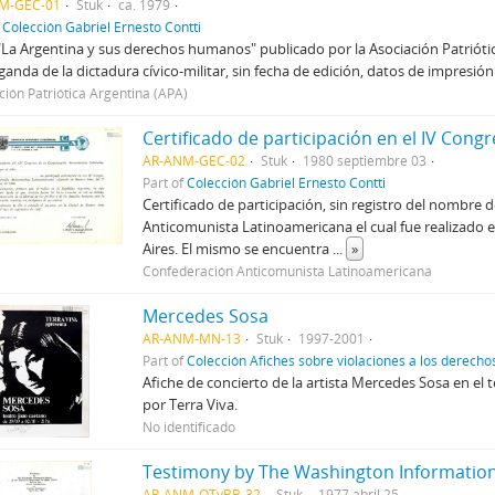
M-GEC-01
Stuk
ca. 1979
f
Colección Gabriel Ernesto Contti
"La Argentina y sus derechos humanos" publicado por la Asociación Patriótic
anda de la dictadura cívico-militar, sin fecha de edición, datos de impresión
ción Patriótica Argentina (APA)
AR-ANM-GEC-02
Stuk
1980 septiembre 03
Part of
Colección Gabriel Ernesto Contti
Certificado de participación, sin registro del nombre 
Anticomunista Latinoamericana el cual fue realizado 
Aires. El mismo se encuentra
...
»
Confederación Anticomunista Latinoamericana
Mercedes Sosa
AR-ANM-MN-13
Stuk
1997-2001
Part of
Colección Afiches sobre violaciones a los derec
Afiche de concierto de la artista Mercedes Sosa en el 
por Terra Viva.
No identificado
AR-ANM-OTyBB-32
Stuk
1977 abril 25