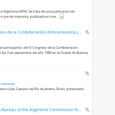
a Argentina (APA). Se trata de una publicación de
 ni pie de imprenta, publicada en tres
...
»
Certificado de participación en el IV Congreso de la Confederación Anticomunista Latinoamericana
del participante, del IV Congreso de la Confederación
el día 3 de septiembre del año 1980 en la Ciudad de Buenos
hos humanos
teatro João Caetano de Río de Janeiro, Brasil, presentado
Testimony by The Washington Information Bureau of the Argentine Commission for Human Rights before the Senate Subcommittee on Foreign Assistance