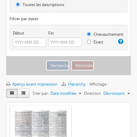
Toutes les descriptions
Filtrer par dates :
Début
Fin
Chevauchement
Exact
Aperçu avant impression
Hierarchy
Affichage :
Trier par:
Date modifiée
Direction:
Décroissant