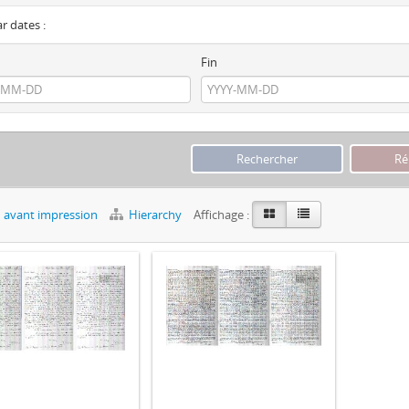
ar dates :
Fin
 avant impression
Hierarchy
Affichage :