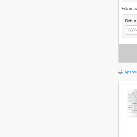
Filtrer p
Début
Aperçu