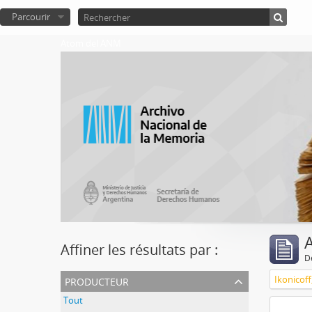
Parcourir
Atom del ANM
A
Affiner les résultats par :
D
producteur
Ikonicoff
Tout