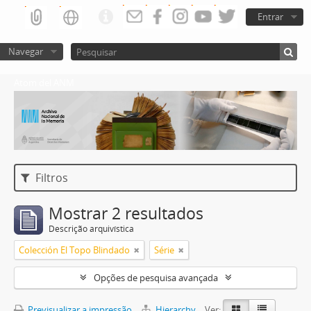
Entrar
Navegar
Atom del ANM
Filtros
Mostrar 2 resultados
Descrição arquivística
Colección El Topo Blindado
Série
Opções de pesquisa avançada
Previsualizar a impressão
Hierarchy
Ver: