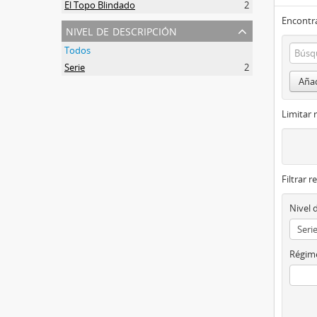
El Topo Blindado
2
Encontra
nivel de descripción
Todos
Serie
2
Añad
Limitar 
Filtrar r
Nivel 
Régime