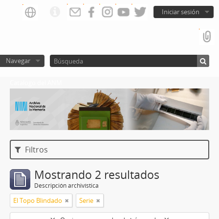
Iniciar sesión
Navegar
Catalogo del ANM
Filtros
Mostrando 2 resultados
Descripción archivística
El Topo Blindado
Serie