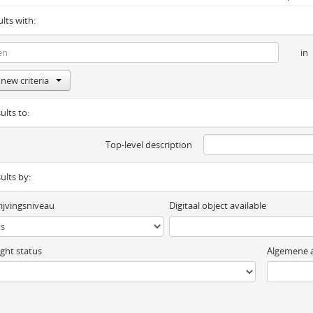
ults with:
in
new criteria
ults to:
Top-level description
sults by:
ijvingsniveau
Digitaal object available
ght status
Algemene a