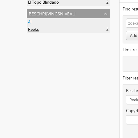
El Topo Blindado
2
Find res
beschrijvingsniveau
All
Reeks
2
Add 
Limit res
Filter re
Beschr
Copyri