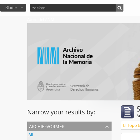
Blader
Atom del ANM
Narrow your results by:
Ar
archiefvormer
El Topo 
All