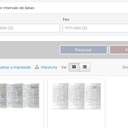
or intervalo de datas:
Fim
alizar a impressão
Hierarchy
Ver:
Ord