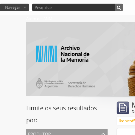
Navegar
Atom del ANM
Limite os seus resultados
D
por:
Ikonicoff
produtor