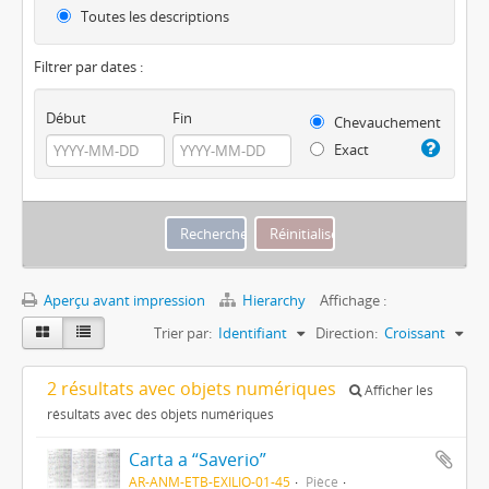
Toutes les descriptions
Filtrer par dates :
Début
Fin
Chevauchement
Exact
Aperçu avant impression
Hierarchy
Affichage :
Trier par:
Identifiant
Direction:
Croissant
2 résultats avec objets numériques
Afficher les
résultats avec des objets numériques
Carta a “Saverio”
AR-ANM-ETB-EXILIO-01-45
Pièce