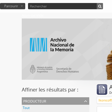
Parcourir
Atom del ANM
A
Affiner les résultats par :
D
producteur
Ikonicoff
Tout