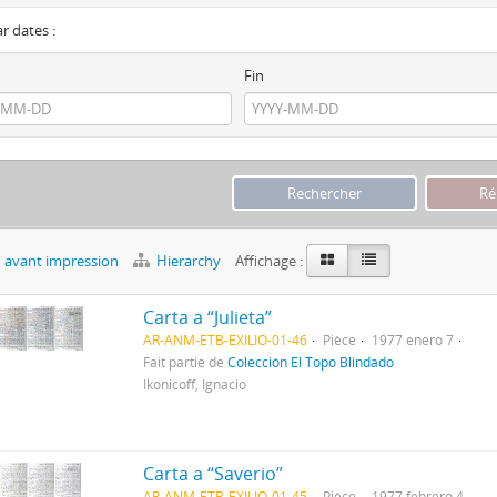
ar dates :
Fin
 avant impression
Hierarchy
Affichage :
Carta a “Julieta”
AR-ANM-ETB-EXILIO-01-46
Pièce
1977 enero 7
Fait partie de
Colección El Topo Blindado
Ikonicoff, Ignacio
Carta a “Saverio”
AR-ANM-ETB-EXILIO-01-45
Pièce
1977 febrero 4