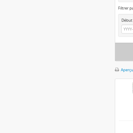
Filtrer p
Début
Aperçu