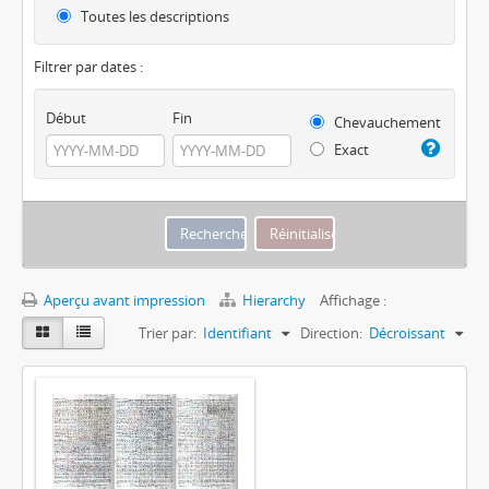
Toutes les descriptions
Filtrer par dates :
Début
Fin
Chevauchement
Exact
Aperçu avant impression
Hierarchy
Affichage :
Trier par:
Identifiant
Direction:
Décroissant