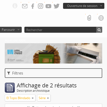
Ouverture de session
Parcourir
Atom del ANM
Filtres
Affichage de 2 résultats
Description archivistique
El Topo Blindado
Série