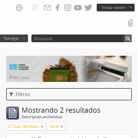
Iniciar sesión
Navegar
Catalogo del ANM
Filtros
Mostrando 2 resultados
Descripción archivística
El Topo Blindado
Serie