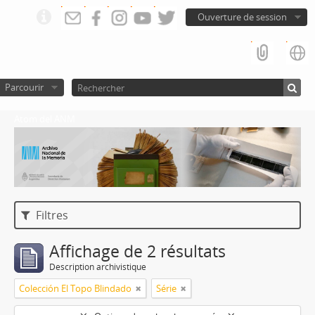
Ouverture de session
Parcourir
Atom del ANM
Filtres
Affichage de 2 résultats
Description archivistique
Colección El Topo Blindado
Série