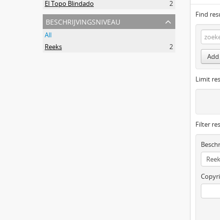
El Topo Blindado
2
Find res
beschrijvingsniveau
All
Reeks
2
Add 
Limit res
Filter re
Beschr
Copyri