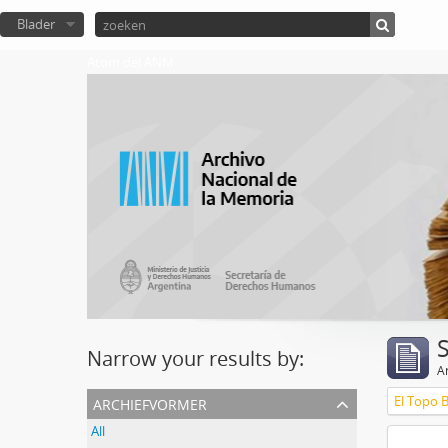
Blader
Atom del ANM
Narrow your results by:
Ar
archiefvormer
El Topo 
All