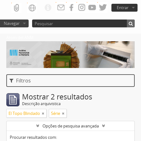
Entrar
Navegar
Atom del ANM
Filtros
Mostrar 2 resultados
Descrição arquivística
El Topo Blindado
Série
Opções de pesquisa avançada
Procurar resultados com: