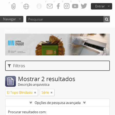
Entrar
Navegar
Atom del ANM
Filtros
Mostrar 2 resultados
Descrição arquivística
El Topo Blindado
Série
Opções de pesquisa avançada
Procurar resultados com: