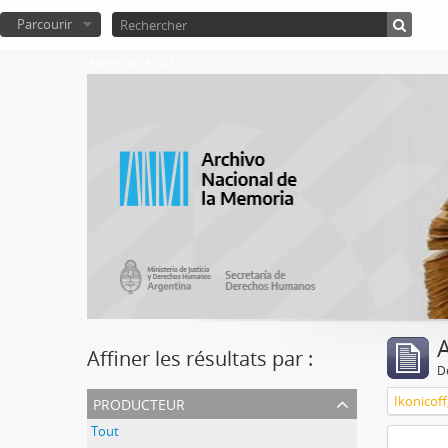
Parcourir
Atom del ANM
A
Affiner les résultats par :
D
producteur
Ikonicoff
Tout