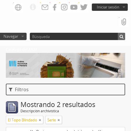
Iniciar sesión
Navegar
Catalogo del ANM
Filtros
Mostrando 2 resultados
Descripción archivística
El Topo Blindado
Serie