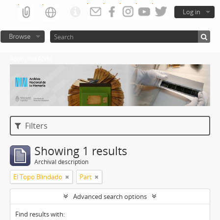
Log in
Browse
Atom del ANM
Filters
Showing 1 results
Archival description
El Topo Blindado
Part
Advanced search options
Find results with: