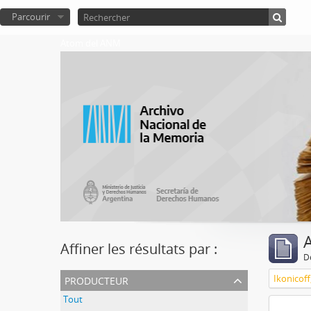
Parcourir
Atom del ANM
A
Affiner les résultats par :
D
producteur
Ikonicoff
Tout