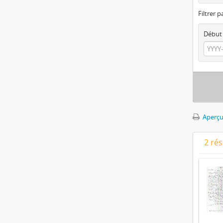
Filtrer p
Début
Aperçu
2 ré