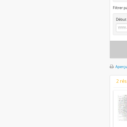
Filtrer p
Début
Aperçu
2 ré