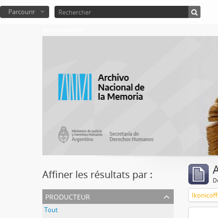
Parcourir
Atom del ANM
A
Affiner les résultats par :
D
producteur
Ikonicoff
Tout