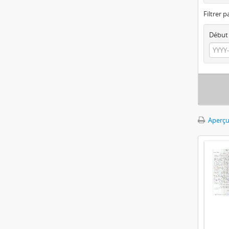
Filtrer p
Début
Aperçu