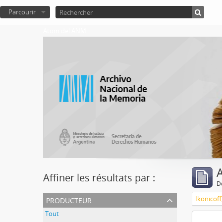
Parcourir
Atom del ANM
A
Affiner les résultats par :
D
producteur
Ikonicoff
Tout