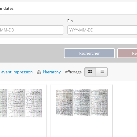
ar dates :
Fin
 avant impression
Hierarchy
Affichage :