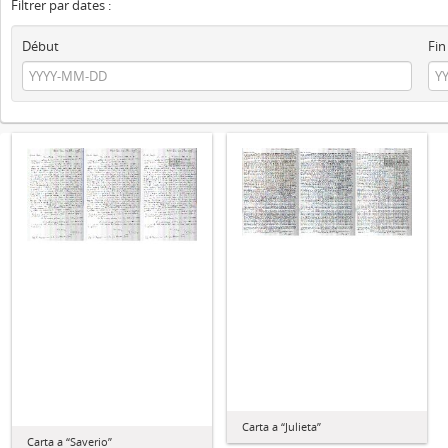
Filtrer par dates :
Début
Fin
Carta a “Julieta”
Carta a “Saverio”