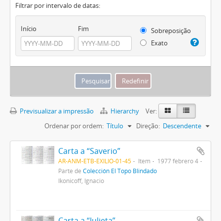
Filtrar por intervalo de datas:
Início
Fim
Sobreposição
Exato
Previsualizar a impressão
Hierarchy
Ver:
Ordenar por ordem:
Título
Direção:
Descendente
Carta a “Saverio”
AR-ANM-ETB-EXILIO-01-45
Item
1977 febrero 4
Parte de
Colección El Topo Blindado
Ikonicoff, Ignacio
Carta a “Julieta”