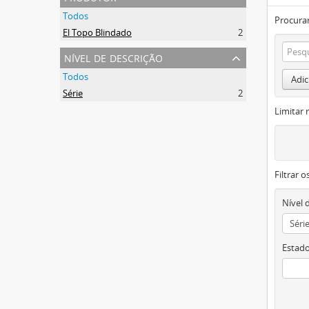
Todos
Procurar
El Topo Blindado
2
nível de descrição
Todos
Adic
Série
2
Limitar 
Filtrar 
Nível 
Estado