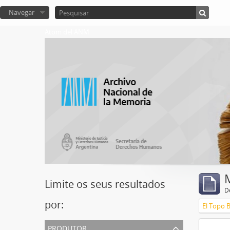
Navegar
Atom del ANM
Limite os seus resultados
D
por:
El Topo 
produtor