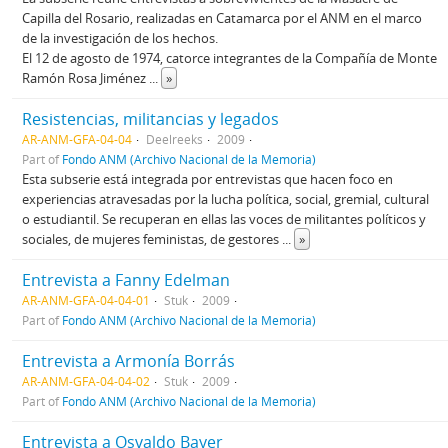
Capilla del Rosario, realizadas en Catamarca por el ANM en el marco
de la investigación de los hechos.
El 12 de agosto de 1974, catorce integrantes de la Compañía de Monte
Ramón Rosa Jiménez
...
»
Resistencias, militancias y legados
AR-ANM-GFA-04-04
Deelreeks
2009
Part of
Fondo ANM (Archivo Nacional de la Memoria)
Esta subserie está integrada por entrevistas que hacen foco en
experiencias atravesadas por la lucha política, social, gremial, cultural
o estudiantil. Se recuperan en ellas las voces de militantes políticos y
sociales, de mujeres feministas, de gestores
...
»
Entrevista a Fanny Edelman
AR-ANM-GFA-04-04-01
Stuk
2009
Part of
Fondo ANM (Archivo Nacional de la Memoria)
Entrevista a Armonía Borrás
AR-ANM-GFA-04-04-02
Stuk
2009
Part of
Fondo ANM (Archivo Nacional de la Memoria)
Entrevista a Osvaldo Bayer